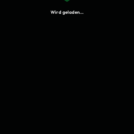
Neu laden
Wird geladen...
Cookies
Bitte stimme den Funktionalen
Cookies zu, damit du Lukify
verwenden kannst.
Einstellungen
Annehmen
Ablehnen