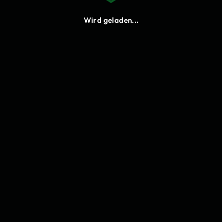
Neu laden
Wird geladen...
Cookies
Bitte stimme den Funktionalen
Cookies zu, damit du Lukify
verwenden kannst.
Einstellungen
Annehmen
Ablehnen