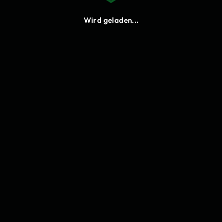
Neu laden
Wird geladen...
Cookies
Bitte stimme den Funktionalen
Cookies zu, damit du Lukify
verwenden kannst.
Einstellungen
Annehmen
Ablehnen