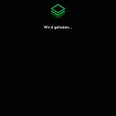
Hinterbund hat sich geändert. Bitte lade die
Seite neu.
Neu laden
Wird geladen...