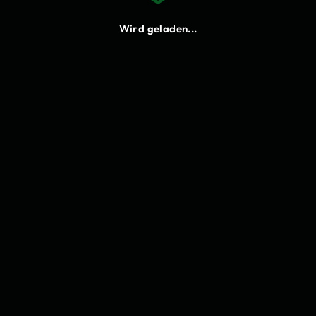
Neu laden
Wird geladen...
Cookies
Bitte stimme den Funktionalen
Cookies zu, damit du Lukify
verwenden kannst.
Einstellungen
Annehmen
Ablehnen