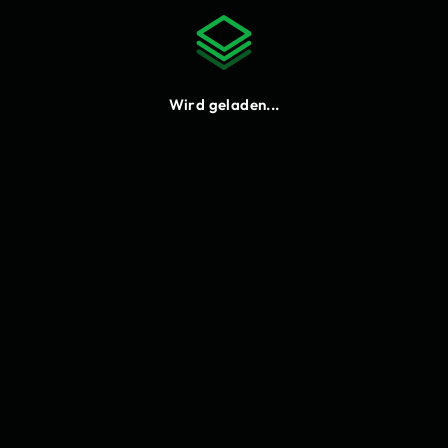
Hinterbund hat sich geändert. Bitte lade die
Seite neu.
Neu laden
Wird geladen...