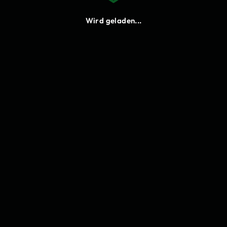
Neu laden
Wird geladen...
Cookies
Bitte stimme den Funktionalen
Cookies zu, damit du Lukify
verwenden kannst.
Einstellungen
Annehmen
Ablehnen