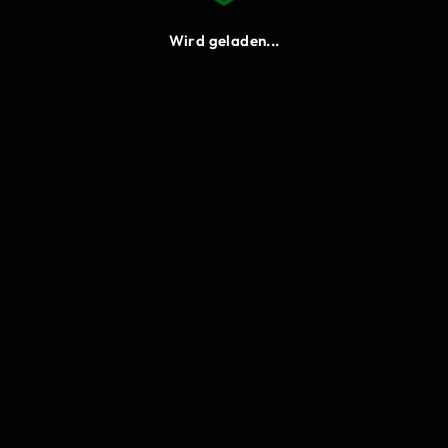
Neu laden
Wird geladen...
Cookies
Bitte stimme den Funktionalen
Cookies zu, damit du Lukify
verwenden kannst.
Einstellungen
Annehmen
Ablehnen