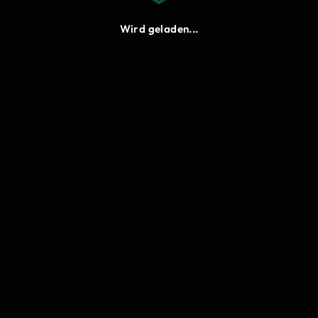
Neu laden
Wird geladen...
Cookies
Bitte stimme den Funktionalen
Cookies zu, damit du Lukify
verwenden kannst.
Einstellungen
Annehmen
Ablehnen